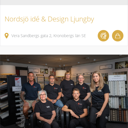
Nordsjö idé & Design Ljungby
Vera Sandbergs gata
2
Kronobergs län
SE