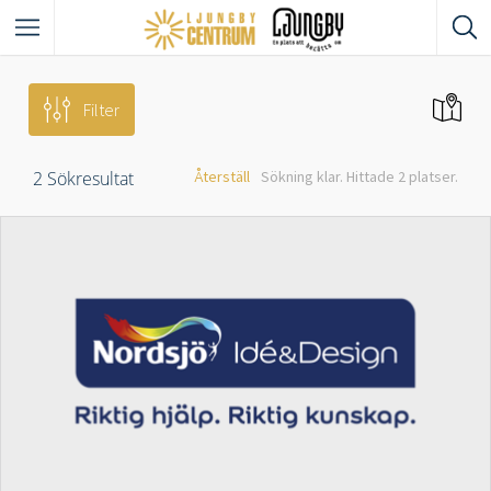
Filter
2
Sökresultat
Återställ
Sökning klar. Hittade 2 platser.