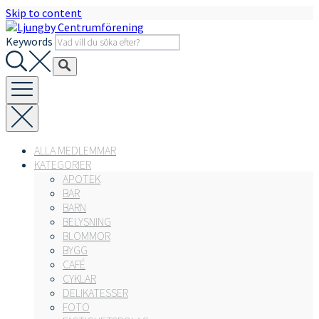
Skip to content
Keywords
ALLA MEDLEMMAR
KATEGORIER
APOTEK
BAR
BARN
BELYSNING
BLOMMOR
BYGG
CAFÉ
CYKLAR
DELIKATESSER
FOTO