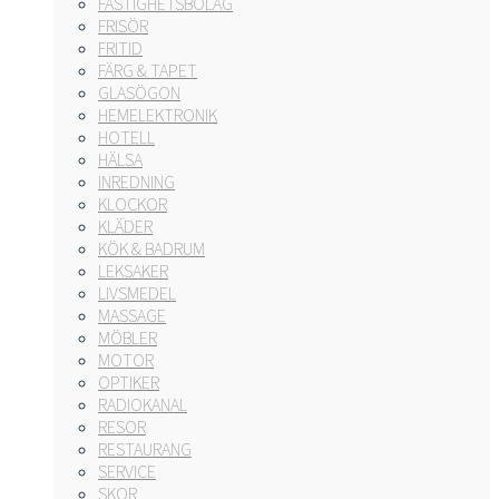
FASTIGHETSBOLAG
FRISÖR
FRITID
FÄRG & TAPET
GLASÖGON
HEMELEKTRONIK
HOTELL
HÄLSA
INREDNING
KLOCKOR
KLÄDER
KÖK & BADRUM
LEKSAKER
LIVSMEDEL
MASSAGE
MÖBLER
MOTOR
OPTIKER
RADIOKANAL
RESOR
RESTAURANG
SERVICE
SKOR