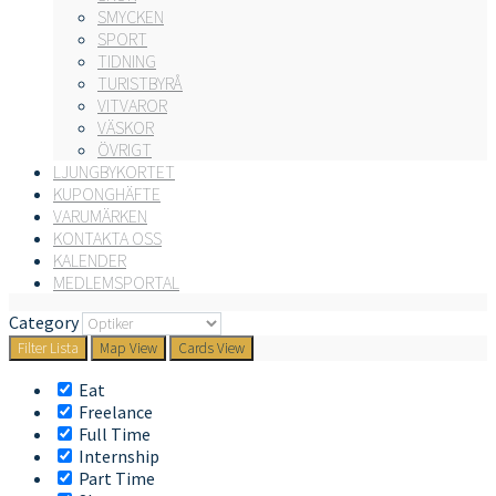
SMYCKEN
SPORT
TIDNING
TURISTBYRÅ
VITVAROR
VÄSKOR
ÖVRIGT
LJUNGBYKORTET
KUPONGHÄFTE
VARUMÄRKEN
KONTAKTA OSS
KALENDER
MEDLEMSPORTAL
Category
Filter
Lista
Map View
Cards View
Eat
Freelance
Full Time
Internship
Part Time