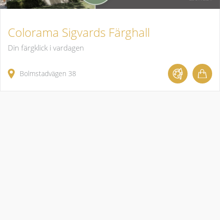
Colorama Sigvards Färghall
Din färgklick i vardagen
Bolmstadvägen 38