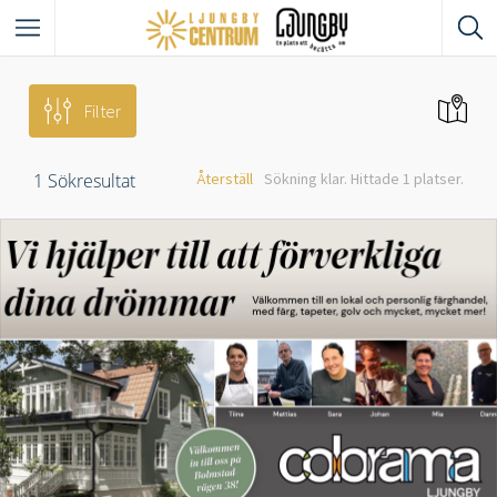
Filter
1
Sökresultat
Återställ
Sökning klar. Hittade 1 platser.