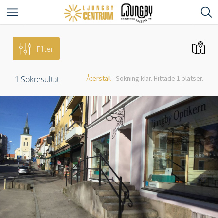
Filter
1
Sökresultat
Återställ
Sökning klar. Hittade 1 platser.