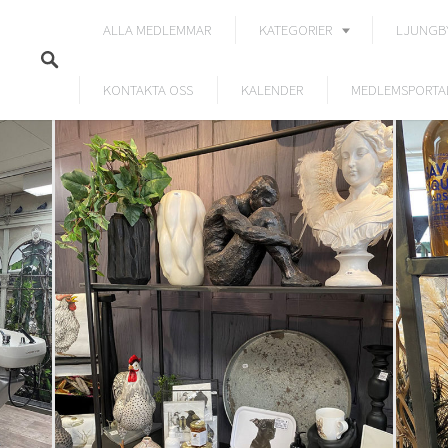
ALLA MEDLEMMAR
KATEGORIER
LJUNGB
KONTAKTA OSS
KALENDER
MEDLEMSPORTA