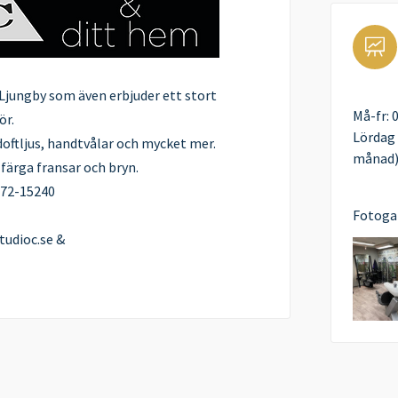
a Ljungby som även erbjuder ett stort
Må-fr: 
ör.
Lördag 
doftljus, handtvålar och mycket mer.
månad
färga fransar och bryn.
372-15240
Fotogal
tudioc.se &