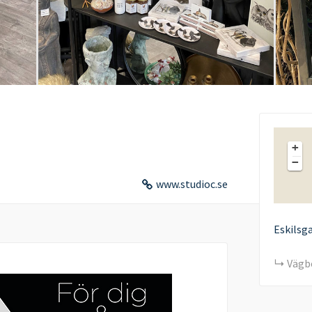
+
−
www.studioc.se
Eskilsg
Vägb