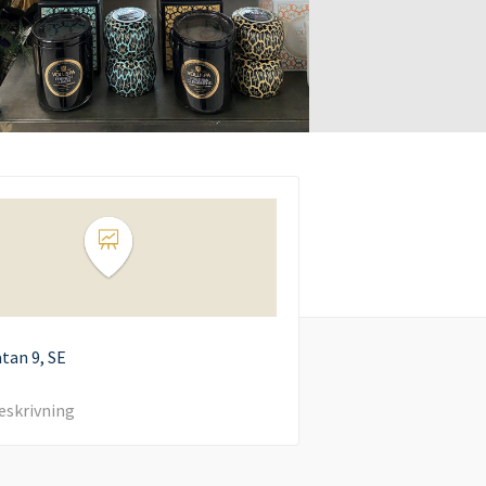
atan
9
SE
eskrivning